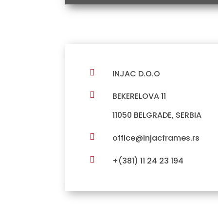

INJAC D.O.O

BEKERELOVA 11
11050 BELGRADE, SERBIA

office@injacframes.rs

+(381) 11 24 23 194