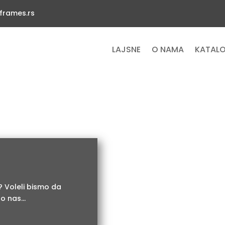
frames.rs
LAJSNE
O NAMA
KATAL
? Voleli bismo da
 nas...