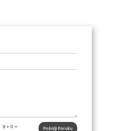
=
9 + 11
Pošalji Poruku