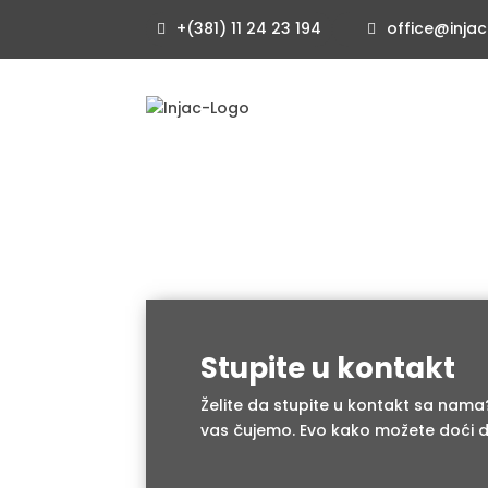
+(381) 11 24 23 194
office@injac
Stupite u kontakt
Želite da stupite u kontakt sa nama
vas čujemo. Evo kako možete doći do